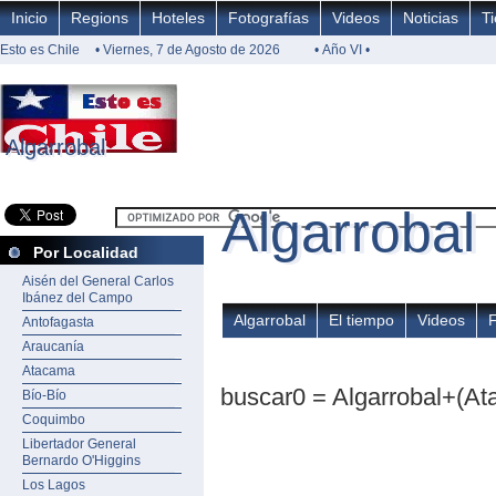
Inicio
Regions
Hoteles
Fotografías
Videos
Noticias
T
Esto es Chile
• Viernes, 7 de Agosto de 2026
• Año VI •
Algarrobal
Algarrobal
Algarrobal
Algarrobal
Por Localidad
Aisén del General Carlos
Ibánez del Campo
Algarrobal
El tiempo
Videos
Antofagasta
Araucanía
Atacama
buscar0 = Algarrobal+(A
Bío-Bío
Coquimbo
Libertador General
Bernardo O'Higgins
Los Lagos