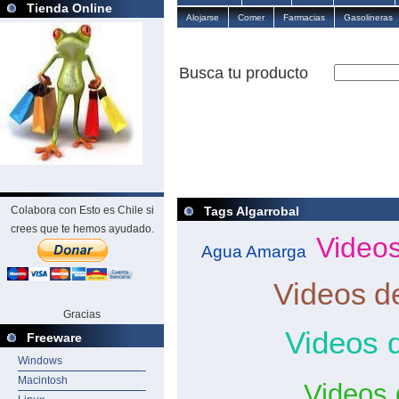
Tienda Online
Alojarse
Comer
Farmacias
Gasolineras
Busca tu producto
Colabora con Esto es Chile si
Tags Algarrobal
crees que te hemos ayudado.
Video
Agua Amarga
Videos d
Gracias
Videos d
Freeware
Windows
Macintosh
Videos 