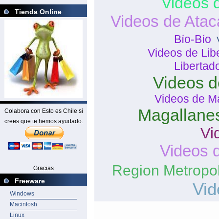
Videos 
Tienda Online
Videos de Ata
Bío-Bío
Videos de Lib
Libertad
Videos d
Videos de Ma
Magallanes
Colabora con Esto es Chile si
crees que te hemos ayudado.
Vi
Videos 
Region Metropol
Gracias
Freeware
Vid
Windows
Macintosh
Linux