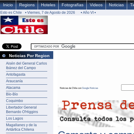
Inicio
Regions
Hoteles
Fotografías
Videos
Noticias
T
Esto es Chile
• Viernes, 7 de Agosto de 2026
• Año VI •
Noticias Por Region
Aisén del General Carlos
Ibánez del Campo
Antofagasta
Araucanía
Atacama
Noticias de Chile con
Google Noticias
Bío-Bío
Coquimbo
Libertador General
Bernardo O'Higgins
Los Lagos
Magallanes y de la
Antártica Chilena