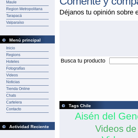
Comente y compar
Maule
Region Metropolitana
Déjanos tu opinión sobre e
Tarapacá
Valparaíso
Menú principal
Inicio
Regions
Busca tu producto
Hoteles
Fotografías
Videos
Noticias
Tienda Online
Chats
Cartelera
Tags Chile
Contacto
Aisén del Gen
Videos de
Actividad Reciente