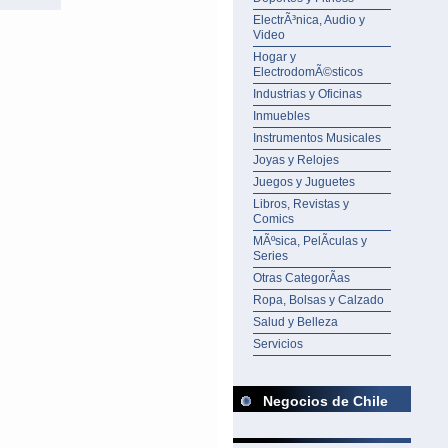
ElectrÃ³nica, Audio y
Video
Hogar y
ElectrodomÃ©sticos
Industrias y Oficinas
Inmuebles
Instrumentos Musicales
Joyas y Relojes
Juegos y Juguetes
Libros, Revistas y
Comics
MÃºsica, PelÃ­culas y
Series
Otras CategorÃ­as
Ropa, Bolsas y Calzado
Salud y Belleza
Servicios
Negocios de Chile