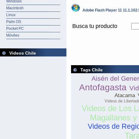
Windows
Macintosh
Adobe Flash Player 11 11.1.102.5
Linux
Palm OS
Busca tu producto
Pocket PC
Móviles
Videos Chile
Tags Chile
Aisén del Gene
Antofagasta
Vi
Atacama
Videos de Libertad
Videos de Los 
Magallanes y 
Videos de Regio
Tar