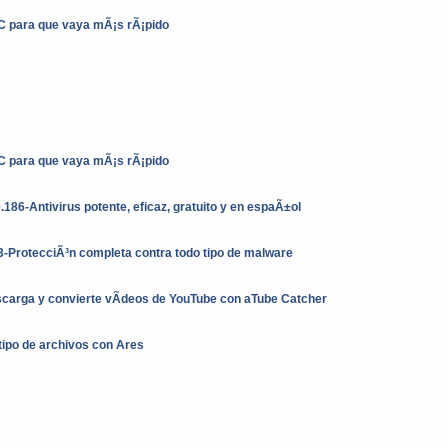
C para que vaya mÃ¡s rÃ¡pido
C para que vaya mÃ¡s rÃ¡pido
.186-Antivirus potente, eficaz, gratuito y en espaÃ±ol
3-ProtecciÃ³n completa contra todo tipo de malware
carga y convierte vÃ­deos de YouTube con aTube Catcher
tipo de archivos con Ares