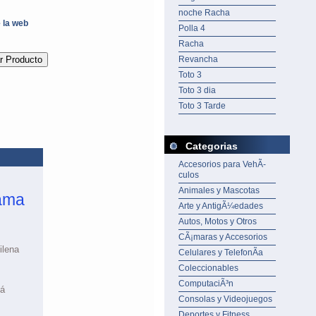
noche Racha
e la web
Polla 4
Racha
Revancha
Toto 3
Toto 3 dia
Toto 3 Tarde
Categorias
Accesorios para VehÃ­
culos
Animales y Mascotas
ama
Arte y AntigÃ¼edades
Autos, Motos y Otros
CÃ¡maras y Accesorios
ilena
Celulares y TelefonÃ­a
Coleccionables
ComputaciÃ³n
cá
Consolas y Videojuegos
Deportes y Fitness