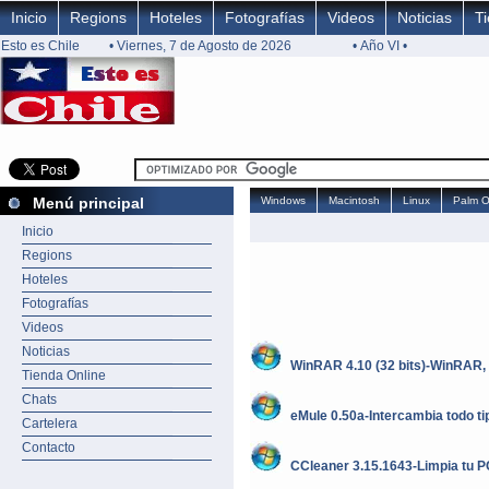
Inicio
Regions
Hoteles
Fotografías
Videos
Noticias
T
Esto es Chile
• Viernes, 7 de Agosto de 2026
• Año VI •
Menú principal
Windows
Macintosh
Linux
Palm 
Inicio
Regions
Hoteles
Fotografías
Videos
Noticias
WinRAR 4.10 (32 bits)-WinRAR,
Tienda Online
Chats
eMule 0.50a-Intercambia todo ti
Cartelera
Contacto
CCleaner 3.15.1643-Limpia tu P