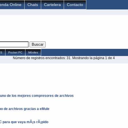
ienda Online
Chats
Cartelera
Contacto
OS
Pocket PC
Móviles
Número de registros encontrados: 31. Mostrando la página 1 de 4
 uno de los mejores compresores de archivos
po de archivos gracias a eMule
C para que vaya mÃ¡s rÃ¡pido