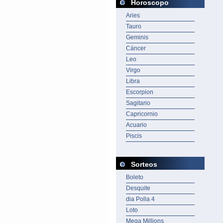
Horoscopo
Aries
Tauro
Geminis
Cáncer
Leo
Virgo
Libra
Escorpion
Sagitario
Capricornio
Acuario
Piscis
Sorteos
Boleto
Desquite
dia Polla 4
Loto
Mega Millions