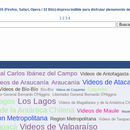
5 (Firefox, Safari, Opera / 32 Bits)-Imprescindible para disfrutar plenamente d
1
2
3
4
ral Carlos Ibánez del Campo
Videos de Antofagasta
Videos de Atac
deos de Araucanía
Araucanía
Videos de Bío-Bío
Coquimbo
Bío-Bío
Videos de Coquimbo
or General Bernardo O'Higgins
Libertador General Bernardo O'Higgins
Los Lagos
Lagos
Videos de Magallanes y de la Antártica Ch
de la Antártica Chilena
Videos de Maule
Maule
n Metropolitana
Region Metropolitana
Videos de Tarapa
Videos de Valparaíso
apacá