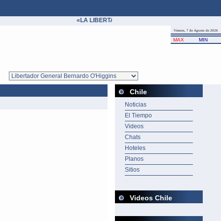
«LA LIBERTAD ES UN BIEN COMÚN Y, MIENTRAS 
Viernes, 7 de Agosto de 2026
MAX
MIN
Chile
Noticias
El Tiempo
Videos
Chats
Hoteles
Planos
Sitios
Videos Chile