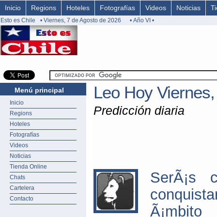
Inicio
Regions
Hoteles
Fotografías
Videos
Noticias
T
Esto es Chile
• Viernes, 7 de Agosto de 2026
• Año VI •
Leo Hoy Viernes,
Menú principal
Inicio
Predicción diaria
Regions
Hoteles
Fotografías
Videos
Noticias
Tienda Online
SerÃ¡s c
Chats
Cartelera
conquist
Contacto
Ã¡mbito