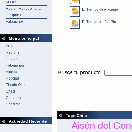
Maule
Region Metropolitana
El Tiempo de Atacama
Tarapacá
Valparaíso
El Tiempo de Bío-Bío
Menú principal
Inicio
Regions
Hoteles
Fotografías
Busca tu producto
Videos
Noticias
Tienda Online
Chats
Cartelera
Contacto
Tags Chile
Actividad Reciente
Aisén del Gen