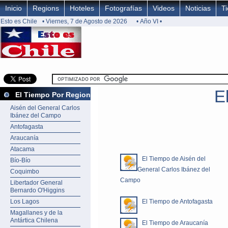
Inicio
Regions
Hoteles
Fotografías
Videos
Noticias
T
Esto es Chile
• Viernes, 7 de Agosto de 2026
• Año VI •
E
El Tiempo Por Region
Aisén del General Carlos
Ibánez del Campo
Antofagasta
Araucanía
Atacama
El Tiempo de Aisén del
Bío-Bío
General Carlos Ibánez del
Coquimbo
Campo
Libertador General
Bernardo O'Higgins
Los Lagos
El Tiempo de Antofagasta
Magallanes y de la
Antártica Chilena
El Tiempo de Araucanía