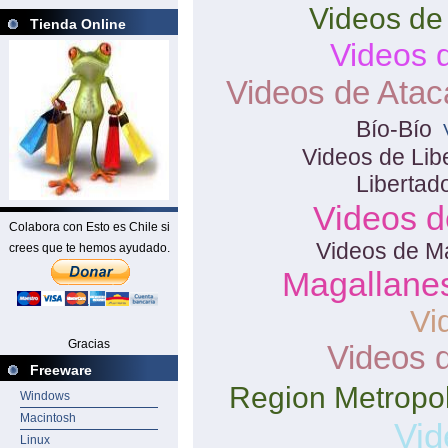
Videos de
Tienda Online
Videos 
Videos de Ata
Bío-Bío
Videos de Lib
Libertad
Videos d
Colabora con Esto es Chile si
Videos de Ma
crees que te hemos ayudado.
Magallanes
Vi
Gracias
Videos 
Freeware
Region Metropol
Windows
Macintosh
Vid
Linux