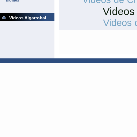
Móviles
Videos
Videos Algarrobal
Videos 