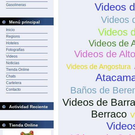
Videos d
Gasolineras
Videos 
Menú principal
Videos 
Inicio
Regions
Videos de 
Hoteles
Fotografías
Videos de Alt
Videos
Noticias
Videos de Angostura
Tienda Online
Atacam
Chats
Cartelera
Baños de Bere
Contacto
Videos de Barr
Actividad Reciente
Berraco
V
Video
Tienda Online