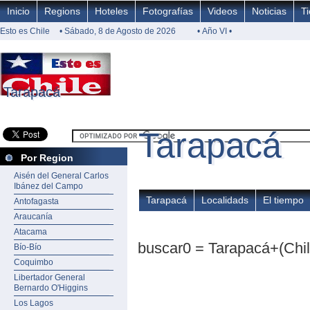
Inicio
Regions
Hoteles
Fotografías
Videos
Noticias
T
Esto es Chile
• Sábado, 8 de Agosto de 2026
• Año VI •
Tarapacá
Tarapacá
Tarapacá
Tarapacá
Por Region
Aisén del General Carlos
Ibánez del Campo
Tarapacá
Localidads
El tiempo
Antofagasta
Araucanía
Atacama
buscar0 = Tarapacá+(Chil
Bío-Bío
Coquimbo
Libertador General
Bernardo O'Higgins
Los Lagos