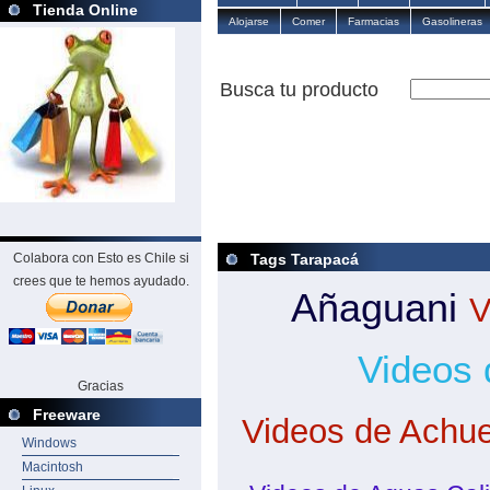
Tienda Online
Alojarse
Comer
Farmacias
Gasolineras
Busca tu producto
Tags Tarapacá
Colabora con Esto es Chile si
crees que te hemos ayudado.
Añaguani
V
Videos 
Gracias
Freeware
Videos de Achue
Windows
Macintosh