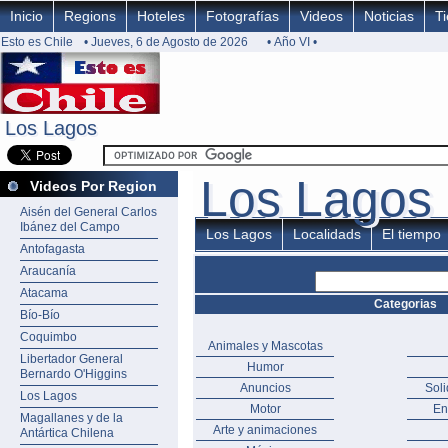
Inicio
Regions
Hoteles
Fotografías
Videos
Noticias
T
Esto es Chile
• Jueves, 6 de Agosto de 2026
• Año VI •
Los Lagos
Los Lagos
Los Lagos
Los Lagos
Videos Por Region
Aisén del General Carlos
Ibánez del Campo
Los Lagos
Localidads
El tiempo
Antofagasta
Araucanía
Atacama
Categorias
Bío-Bío
Coquimbo
Animales y Mascotas
Libertador General
Humor
Bernardo O'Higgins
Anuncios
Sol
Los Lagos
Motor
En
Magallanes y de la
Arte y animaciones
Antártica Chilena