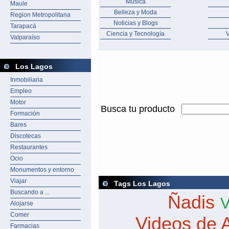
Música
Maule
Belleza y Moda
Region Metropolitana
Noticias y Blogs
Tarapacá
Ciencia y Tecnología
V
Valparaíso
Los Lagos
Inmobiliaria
Empleo
Motor
Busca tu producto
Formación
Bares
Discotecas
Restaurantes
Ocio
Monumentos y entorno
Viajar
Tags Los Lagos
Buscando a ...
Ñadis
V
Alojarse
Comer
Videos de 
Farmacias