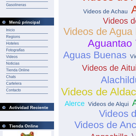
Gasolineras
Videos de Achau
Videos 
Menú principal
Videos de Agua 
Inicio
Regions
Aguantao
Hoteles
Fotografías
Aguas Buenas
Vi
Videos
Noticias
Videos de Aitu
Tienda Online
Alachild
Chats
Cartelera
Videos de Aldac
Contacto
Alerce
Videos de Alqui
Actividad Reciente
Videos d
Videos de An
Tienda Online