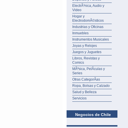
ElectrÃ³nica, Audio y
Video
Hogar y
ElectrodomÃ©sticos
Industrias y Oficinas
Inmuebles
Instrumentos Musicales
Joyas y Relojes
Juegos y Juguetes
Libros, Revistas y
Comics
MÃºsica, PelÃ­culas y
Series
Otras CategorÃ­as
Ropa, Bolsas y Calzado
Salud y Belleza
Servicios
Negocios de Chile