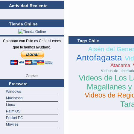
Actividad Reciente
Tienda Online
Tags Chile
Colabora con Esto es Chile si crees
que te hemos ayudado.
Aisén del Gene
Antofagasta
Vi
Atacama
Videos de Libertad
Videos de Los 
Gracias
Freeware
Magallanes y 
Windows
Videos de Regio
Macintosh
Tar
Linux
Palm OS
Pocket PC
Móviles