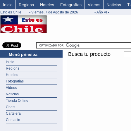
Inicio
Regions
Hoteles
Fotografías
Videos
Noticias
T
Esto es Chile
• Viernes, 7 de Agosto de 2026
• Año VI •
Busca tu producto
Menú principal
Inicio
Regions
Hoteles
Fotografías
Videos
Noticias
Tienda Online
Chats
Cartelera
Contacto