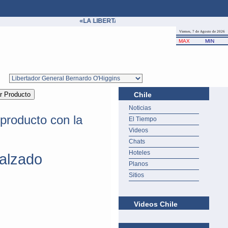
«LA LIBERTAD ES UN BIEN COMÚN Y, MIENTRAS 
Viernes, 7 de Agosto de 2026
MAX
MIN
Chile
Noticias
producto con la
El Tiempo
Videos
Chats
Hoteles
alzado
Planos
Sitios
Videos Chile