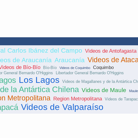
ral Carlos Ibánez del Campo
Videos de Antofagasta
Videos de Atac
deos de Araucanía
Araucanía
Videos de Bío-Bío
Coquimbo
Bío-Bío
Videos de Coquimbo
or General Bernardo O'Higgins
Libertador General Bernardo O'Higgins
Los Lagos
Lagos
Videos de Magallanes y de la Antártica Ch
de la Antártica Chilena
Videos de Maule
Maule
n Metropolitana
Region Metropolitana
Videos de Tarapa
Videos de Valparaíso
apacá