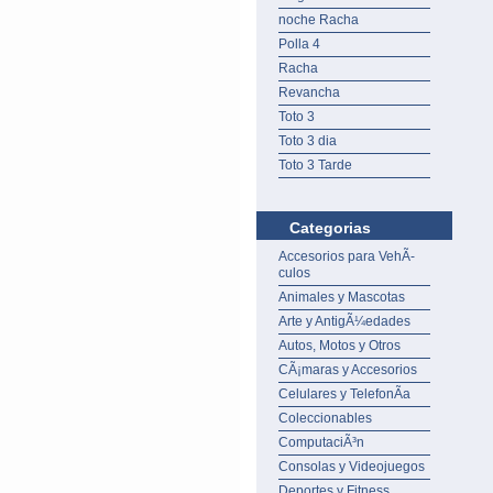
noche Racha
Polla 4
Racha
Revancha
Toto 3
Toto 3 dia
Toto 3 Tarde
Categorias
Accesorios para VehÃ­
culos
Animales y Mascotas
Arte y AntigÃ¼edades
Autos, Motos y Otros
CÃ¡maras y Accesorios
Celulares y TelefonÃ­a
Coleccionables
ComputaciÃ³n
Consolas y Videojuegos
Deportes y Fitness