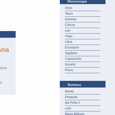
Horoscopo
Aries
Tauro
Geminis
Cáncer
Leo
Virgo
Libra
Escorpion
ama
Sagitario
Capricornio
Acuario
ilena
Piscis
cá
Sorteos
Boleto
Desquite
dia Polla 4
Loto
Mega Millions