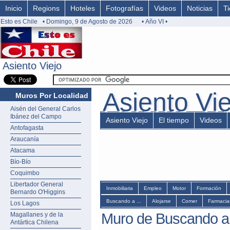
Inicio
Regions
Hoteles
Fotografías
Videos
Noticias
T
Esto es Chile
• Domingo, 9 de Agosto de 2026
• Año VI •
Asiento Viejo
Asiento Viejo
Asiento Vie
Asiento Vi
Muros Por Localidad
Aisén del General Carlos
Ibánez del Campo
Asiento Viejo
El tiempo
Videos
Antofagasta
Araucanía
Atacama
Bío-Bío
Coquimbo
Libertador General
Inmobiliaria
Empleo
Motor
Formación
Bernardo O'Higgins
Buscando a ...
Alojarse
Comer
Farmacia
Los Lagos
Muro de Buscando a .
Magallanes y de la
Antártica Chilena