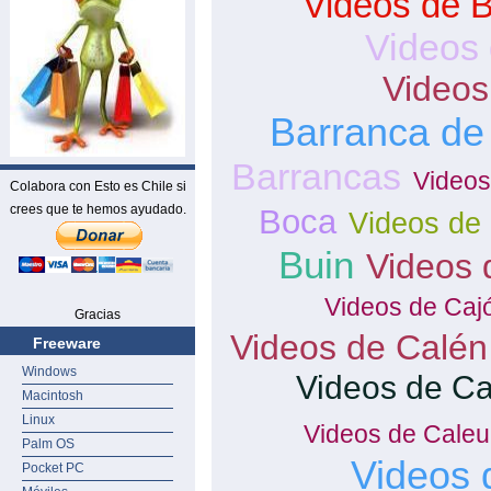
Videos de 
Videos
Videos
Barranca de
Barrancas
Videos
Colabora con Esto es Chile si
crees que te hemos ayudado.
Boca
Videos de 
Buin
Videos 
Videos de Cajó
Gracias
Videos de Calén
Freeware
Windows
Videos de Ca
Macintosh
Linux
Videos de Caleu
Palm OS
Videos 
Pocket PC