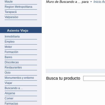
Muro de Buscando a ... para
•
Inicio A
Maule
Region Metropolitana
Tarapacá
Valparaíso
Asiento Viejo
Inmobiliaria
Empleo
Motor
Formación
Bares
Discotecas
Restaurantes
Ocio
Busca tu producto
Monumentos y entorno
Viajar
Buscando a ...
Alojarse
Comer
Farmacias