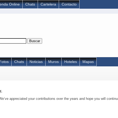
ienda Online
Chats
Cartelera
Contacto
Fotos
Chats
Noticias
Muros
Hoteles
Mapas