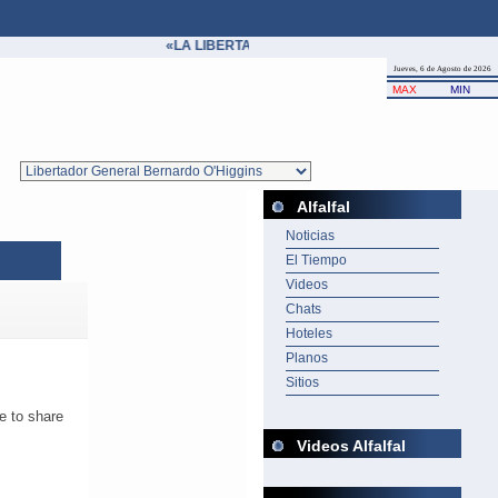
«LA LIBERTAD ES UN BIEN COMÚN Y, MIENTRAS N
Jueves, 6 de Agosto de 2026
MAX
MIN
Alfalfal
Noticias
El Tiempo
Videos
Chats
Hoteles
Planos
Sitios
Videos Alfalfal