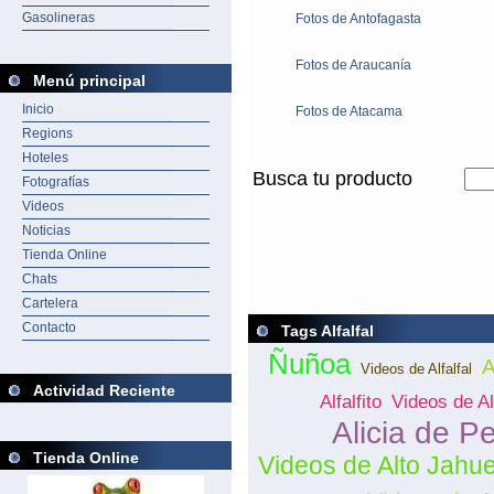
Gasolineras
Fotos de Antofagasta
Fotos de Araucanía
Menú principal
Inicio
Fotos de Atacama
Regions
Hoteles
Busca tu producto
Fotografías
Videos
Noticias
Tienda Online
Chats
Cartelera
Contacto
Tags Alfalfal
Ñuñoa
A
Videos de Alfalfal
Actividad Reciente
Alfalfito
Videos de A
Alicia de P
Tienda Online
Videos de Alto Jahue