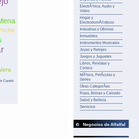
ejo
ElectrÃ³nica, Audio y
Video
Hogar y
 Mena
ElectrodomÃ©sticos
Piche
Industrias y Oficinas
Inmuebles
s
Instrumentos Musicales
r
Joyas y Relojes
Juegos y Juguetes
Libros, Revistas y
Comics
lera
MÃºsica, PelÃ­culas y
Series
de Canelo
Otras CategorÃ­as
Ropa, Bolsas y Calzado
Salud y Belleza
Servicios
Negocios de Alfalfal