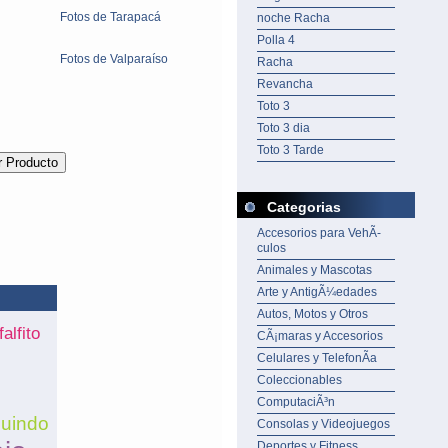
Fotos de Tarapacá
noche Racha
Polla 4
Fotos de Valparaíso
Racha
Revancha
Toto 3
Toto 3 dia
Toto 3 Tarde
Categorias
Accesorios para VehÃ­
culos
Animales y Mascotas
Arte y AntigÃ¼edades
Autos, Motos y Otros
alfito
CÃ¡maras y Accesorios
Celulares y TelefonÃ­a
Coleccionables
ComputaciÃ³n
uindo
Consolas y Videojuegos
Deportes y Fitness