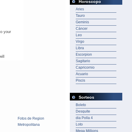
Horoscopo
Aries
Tauro
Geminis
Cáncer
Leo
Virgo
Libra
Escorpion
Sagitario
Capricornio
Acuario
Piscis
Sorteos
Boleto
Desquite
dia Polla 4
Fotos de Region
Loto
Metropolitana
Mega Millions