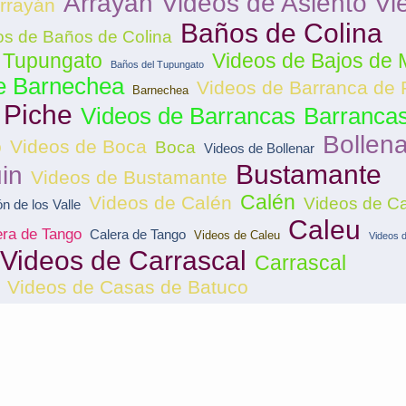
Arrayán
Videos de Asiento Vi
rrayán
Baños de Colina
os de Baños de Colina
 Tupungato
Videos de Bajos de
Baños del Tupungato
e Barnechea
Videos de Barranca de 
Barnechea
 Piche
Videos de Barrancas
Barranca
Bollena
o
Videos de Boca
Boca
Videos de Bollenar
Bustamante
in
Videos de Bustamante
Calén
Videos de Calén
Videos de Ca
n de los Valle
Caleu
era de Tango
Calera de Tango
Videos de Caleu
Videos 
Videos de Carrascal
Carrascal
Videos de Casas de Batuco