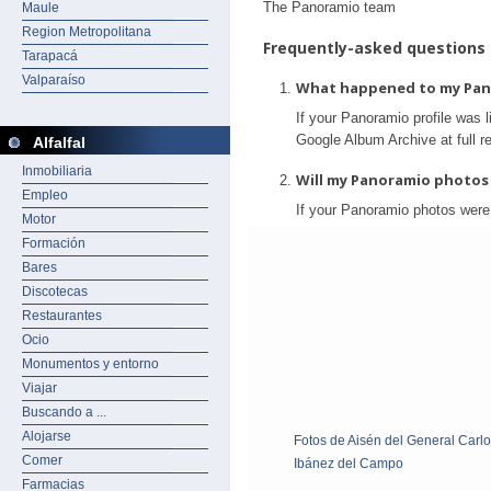
Maule
Region Metropolitana
Tarapacá
Valparaíso
Alfalfal
Inmobiliaria
Empleo
Motor
Formación
Bares
Discotecas
Restaurantes
Ocio
Monumentos y entorno
Viajar
Buscando a ...
Alojarse
Fotos de Aisén del General Carl
Comer
Ibánez del Campo
Farmacias