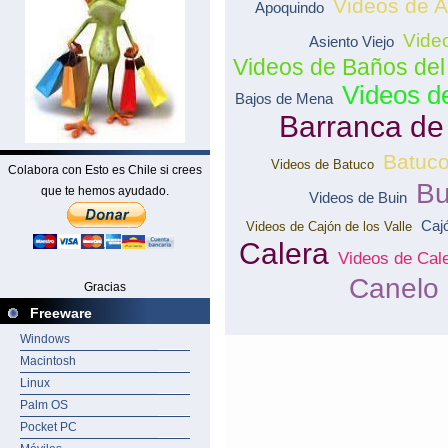
Videos de A
Apoquindo
Vide
Asiento Viejo
Videos de Baños del
Videos d
Bajos de Mena
Barranca de
Batuc
Videos de Batuco
Colabora con Esto es Chile si crees
Bu
que te hemos ayudado.
Videos de Buin
Cajó
Videos de Cajón de los Valle
Calera
Videos de Cal
Canelo
Gracias
Freeware
Windows
Macintosh
Linux
Palm OS
Pocket PC