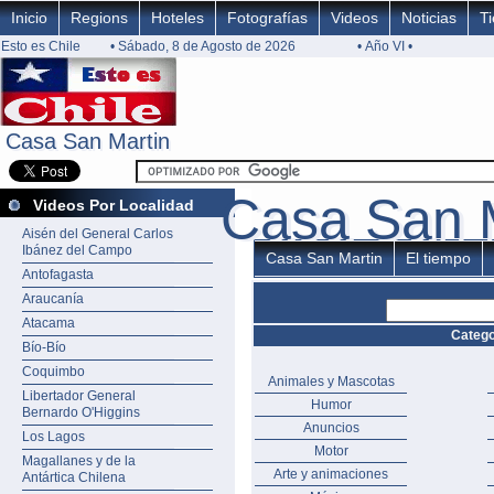
Inicio
Regions
Hoteles
Fotografías
Videos
Noticias
T
Esto es Chile
• Sábado, 8 de Agosto de 2026
• Año VI •
Casa San Martin
Casa San Martin
Casa San 
Casa San 
Videos Por Localidad
Aisén del General Carlos
Ibánez del Campo
Casa San Martin
El tiempo
Antofagasta
Araucanía
Atacama
Catego
Bío-Bío
Coquimbo
Animales y Mascotas
Libertador General
Humor
Bernardo O'Higgins
Anuncios
Los Lagos
Motor
Magallanes y de la
Arte y animaciones
Antártica Chilena