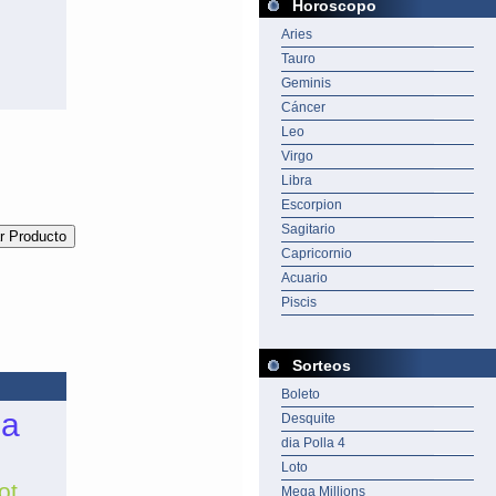
Horoscopo
Aries
Tauro
Geminis
Cáncer
Leo
Virgo
Libra
Escorpion
Sagitario
Capricornio
Acuario
Piscis
Sorteos
Boleto
ia
Desquite
dia Polla 4
Loto
ot
Mega Millions