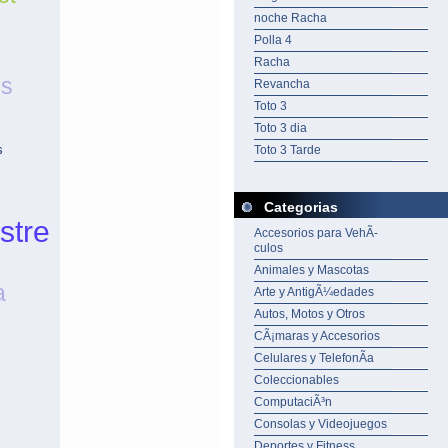
noche Racha
Polla 4
Racha
es
Revancha
Toto 3
Toto 3 dia
s
Toto 3 Tarde
Categorias
stre
Accesorios para VehÃ­
culos
Animales y Mascotas
a
Arte y AntigÃ¼edades
Autos, Motos y Otros
CÃ¡maras y Accesorios
Celulares y TelefonÃ­a
Coleccionables
ComputaciÃ³n
Consolas y Videojuegos
Deportes y Fitness