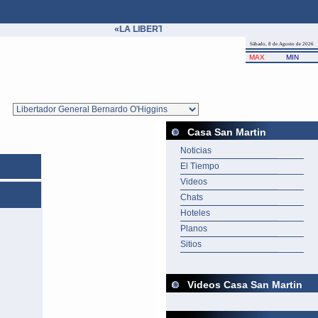
«LA LIBERTAD ES UN BIEN COMÚN Y, MIENTRAS 
Sábado, 8 de Agosto de 2026
MAX
MIN
Casa San Martin
Noticias
El Tiempo
Videos
Chats
Hoteles
Planos
Sitios
Videos Casa San Martin