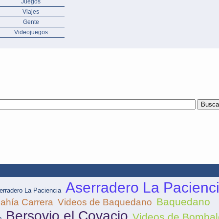
Juegos
Viajes
Gente
Videojuegos
Aserradero La Pacienc
erradero La Paciencia
Baquedano
ahía Carrera
Videos de Baquedano
Bersovio el Covacio
Videos de Bombal
o