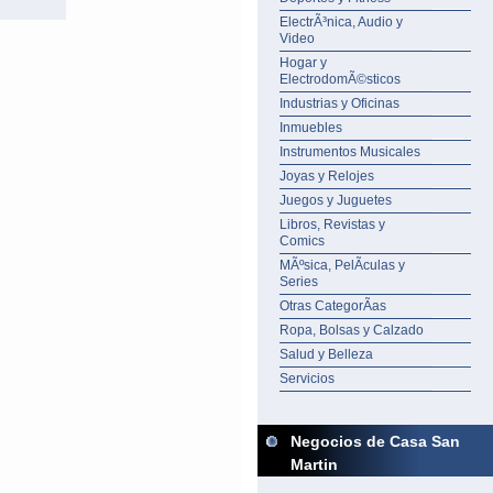
ElectrÃ³nica, Audio y
Video
Hogar y
ElectrodomÃ©sticos
Industrias y Oficinas
Inmuebles
Instrumentos Musicales
Joyas y Relojes
Juegos y Juguetes
Libros, Revistas y
Comics
MÃºsica, PelÃ­culas y
Series
Otras CategorÃ­as
Ropa, Bolsas y Calzado
Salud y Belleza
Servicios
Negocios de Casa San
Martin