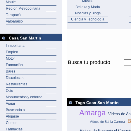
Música
Maule
Belleza y Moda
Region Metropolitana
Noticias y Blogs
Tarapacá
Ciencia y Tecnología
Valparaíso
Casa San Martin
Inmobiliaria
Empleo
Motor
Busca tu producto
Formación
Bares
Discotecas
Restaurantes
Ocio
Monumentos y entorno
Tags Casa San Martin
Viajar
Buscando a ...
Amarga
Videos de As
Alojarse
B
Videos de Bahía Carrera
Comer
Farmacias
Videos de Bersovio el Covaci