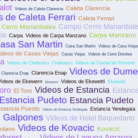
lot
Caleta Clarencia
Videos de Caleta Clarencia
 de Caleta Ferrari
Caleta Ferrari
Campo Cerro Manantial
Cerro Manantiales
pa
Carpa Manzano
Carpa
Videos de Carpa Manzano
asa San Martin
Casa San Martin
Videos de Casa Vieja
ideos de Casas Viejas
Casas Viejas
Videos de Cerro Dorotea
ea
Videos de Chabunco
Chabunco
Videos de Ciudad de Porvenir
Videos de Dume
Clarencia Enap
 Clarencia Enap
Videos de Ekewern
Videos de Ekewetti
Ekewetti
Ekewern
Videos de Estancia
oro
Estanci
El Toro
Estancia Pudeto
Estancia Pudeto
stancia Puesto
Estancia Yendegaia
Videos de Estancia Yendegaia
Galpones
Videos de Hotel Baquedano
s
Videos de Kovacic
Kovacic
edano
aforest
Videos de Laguna Amarga