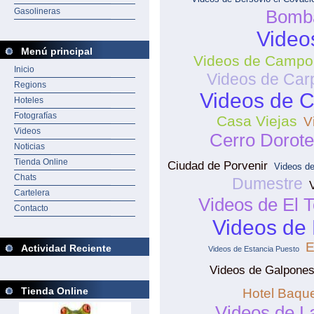
Gasolineras
Bomba
Videos
Menú principal
Videos de Campo 
Inicio
Videos de Car
Regions
Videos de C
Hoteles
Fotografías
Casa Viejas
V
Videos
Cerro Dorot
Noticias
Tienda Online
Ciudad de Porvenir
Videos de
Chats
Dumestre
Cartelera
Videos de El T
Contacto
Videos de 
E
Actividad Reciente
Videos de Estancia Puesto
Videos de Galpone
Tienda Online
Hotel Baqu
Videos de L