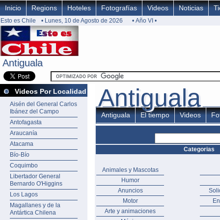
Inicio
Regions
Hoteles
Fotografías
Videos
Noticias
T
Esto es Chile
• Lunes, 10 de Agosto de 2026
• Año VI •
Antiguala
Antiguala
Antiguala
Antiguala
Videos Por Localidad
Aisén del General Carlos
Ibánez del Campo
Antiguala
El tiempo
Videos
Fo
Antofagasta
Araucanía
Atacama
Categorias
Bío-Bío
Coquimbo
Animales y Mascotas
Libertador General
Humor
Bernardo O'Higgins
Anuncios
Sol
Los Lagos
Motor
En
Magallanes y de la
Arte y animaciones
Antártica Chilena