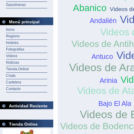
Gasolineras
Abanico
Videos de
Vi
Andalién
Menú principal
Videos 
Inicio
Regions
Videos de Anti
Hoteles
Fotografías
Vid
Antuco
Videos
Noticias
Videos de Ar
Tienda Online
Chats
Vid
Arinia
Cartelera
Videos de At
Contacto
Bajo El Ala
Actividad Reciente
Videos de 
Videos de Bodenc
Tienda Online