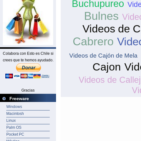
Buchupureo
Vide
Bulnes
Vide
Videos de C
Cabrero
Vide
Colabora con Esto es Chile si
Videos de Cajón de Mela
crees que te hemos ayudado.
Cajon
Vid
Videos de Call
Vi
Gracias
Freeware
Windows
Macintosh
Linux
Palm OS
Pocket PC