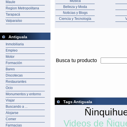
Música
Maule
Belleza y Moda
Region Metropolitana
Noticias y Blogs
Tarapacá
Ciencia y Tecnología
V
Valparaíso
Antiguala
Inmobiliaria
Empleo
Motor
Busca tu producto
Formación
Bares
Discotecas
Restaurantes
Ocio
Monumentos y entorno
Viajar
Tags Antiguala
Buscando a ...
Ñinquihu
Alojarse
Comer
Videos de Ñiqu
Farmacias